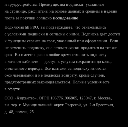
тратите много времени на поиск и вручную поднимаете
и трудоустройства. Преимущества подписки, указанные
резюме
на странице, рассчитаны на основе данных в среднем в неделю
после её покупки согласно
хотите сравнить себя с конкурентами и оценить шансы
исследованию
Подключая hh PRO, вы подтверждаете, что ознакомились
с условиями подписки и согласны с ними. Подписка даёт доступ
к функциям сервиса на срок, указанный при оформлении. Если
не отменить подписку, она автоматически продлится на тот же
срок. Вы имеете право в любое время отменить подписку
в личном кабинете — доступ к услугам сохранится до конца
оплаченного периода. Все платежи за подписку являются
окончательными и не подлежат возврату, кроме случаев,
предусмотренных законодательством. Полные условия есть
в оферте
ООО «Хэдхантер», ОГРН 1067761906805, 125047, г. Москва,
вн. тер. г. Муниципальный округ Тверской, ул. 2-я Брестская,
д. 48, помещ. 25