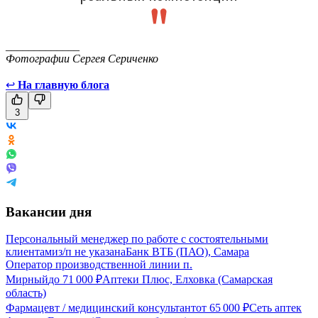
_____________
Фотографии Сергея Сериченко
↩
На главную блога
3
Вакансии дня
Персональный менеджер по работе с состоятельными
клиентами
з/п не указана
Банк ВТБ (ПАО), Самара
Оператор производственной линии п.
Мирный
до
71 000
₽
Аптеки Плюс, Елховка (Самарская
область)
Фармацевт / медицинский консультант
от
65 000
₽
Сеть аптек