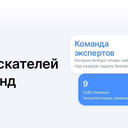
б
Команда
экспертов
скателей
Которые всегда готовы на
под каждую задачу бизне
нд
9
Собственных
технологичных решен