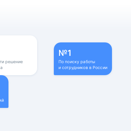
№1
йти решение
По поиску работы
са
и сотрудников в России
ий