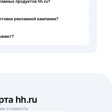
ламных продуктов hh.ru?
готовки рекламной кампании?
ывают?
рта hh.ru
аем стоимость