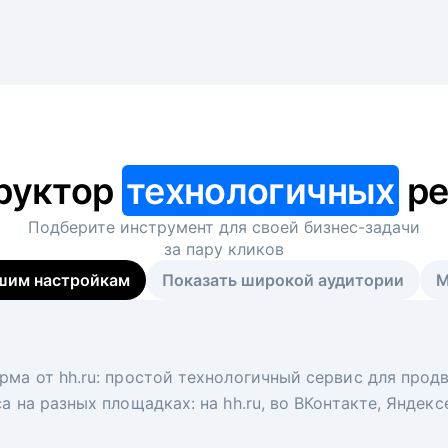
руктор
технологичных
ре
Подберите инструмент для своей
бизнес-задачи
за пару кликов
шим настройкам
Показать широкой аудитории
М
я
 рекрутер
рма от hh.ru: простой технологичный сервис для прод
 для вакансий на главной странице hh.ru. Увеличивает
под ключ. Решите, сколько кандидатов и когда вам нуж
а на разных площадках: на hh.ru, во ВКонтакте, Яндек
ологи, рекрутеры и проектные менеджеры hh.ru с цел
тов