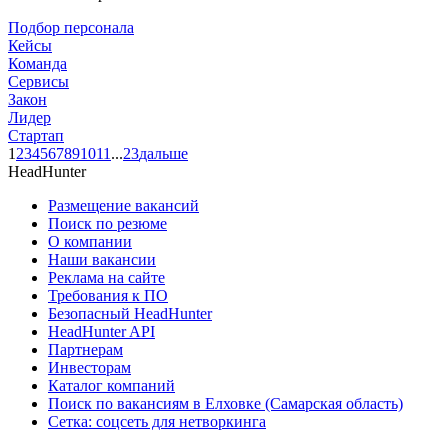
Подбор персонала
Кейсы
Команда
Сервисы
Закон
Лидер
Стартап
1
2
3
4
5
6
7
8
9
10
11
...
23
дальше
HeadHunter
Размещение вакансий
Поиск по резюме
О компании
Наши вакансии
Реклама на сайте
Требования к ПО
Безопасный HeadHunter
HeadHunter API
Партнерам
Инвесторам
Каталог компаний
Поиск по вакансиям в Елховке (Самарская область)
Сетка: соцсеть для нетворкинга