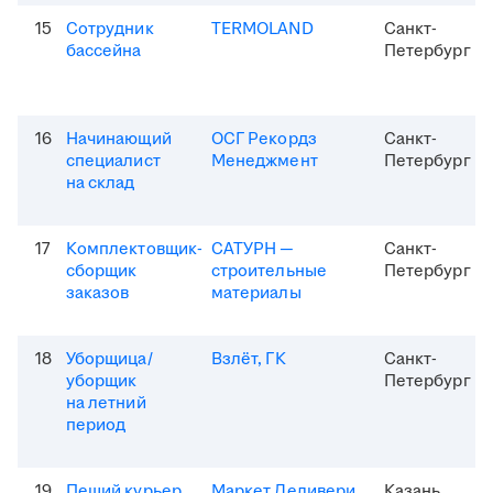
15
Сотрудник
TERMOLAND
Санкт-
бассейна
Петербург
16
Начинающий
ОСГ Рекордз
Санкт-
специалист
Менеджмент
Петербург
на склад
17
Комплектовщик-
САТУРН —
Санкт-
сборщик
строительные
Петербург
заказов
материалы
18
Уборщица/
Взлёт, ГК
Санкт-
уборщик
Петербург
на летний
период
19
Пеший курьер
Маркет Деливери
Казань