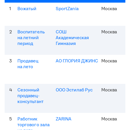
1
Вожатый
SportZania
Москва
2
Воспитатель
СОШ
Москва
на летний
Академическая
период
Гимназия
3
Продавец
АО ГЛОРИЯ ДЖИНС
Москва
на лето
4
Сезонный
ООО Эстилаб Рус
Москва
продавец-
консультант
5
Работник
ZARINA
Москва
торгового зала