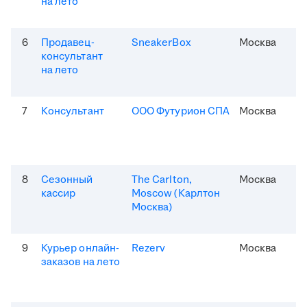
на лето
6
Продавец-
SneakerBox
Москва
консультант
на лето
7
Консультант
ООО Футурион СПА
Москва
8
Сезонный
The Carlton,
Москва
кассир
Moscow (Карлтон
Москва)
9
Курьер онлайн-
Rezerv
Москва
заказов на лето