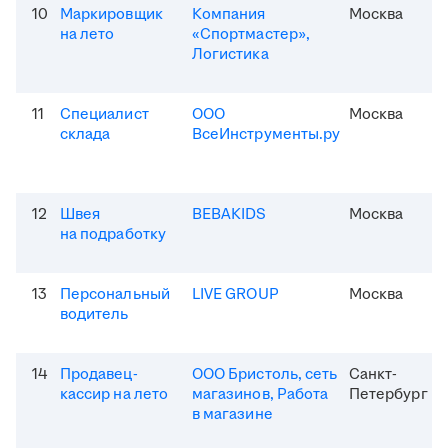
10
Маркировщик
Компания
Москва
на лето
«Спортмастер»,
Логистика
11
Специалист
ООО
Москва
склада
ВсеИнструменты.ру
12
Швея
BEBAKIDS
Москва
на подработку
13
Персональный
LIVE GROUP
Москва
водитель
14
Продавец-
ООО Бристоль, сеть
Санкт-
кассир на лето
магазинов, Работа
Петербург
в магазине