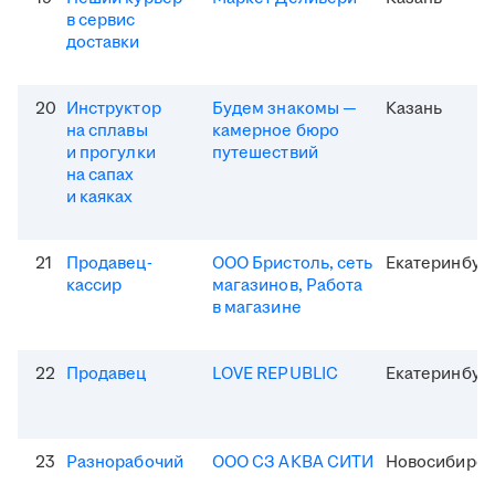
в сервис
доставки
20
Инструктор
Будем знакомы —
Казань
на сплавы
камерное бюро
и прогулки
путешествий
на сапах
и каяках
21
Продавец-
ООО Бристоль, сеть
Екатеринбур
кассир
магазинов, Работа
в магазине
22
Продавец
LOVE REPUBLIC
Екатеринбур
23
Разнорабочий
ООО СЗ АКВА СИТИ
Новосибирск