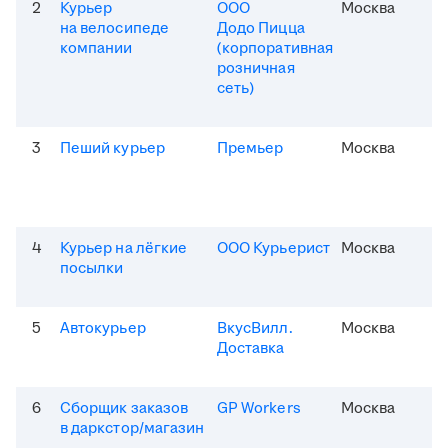
2
Курьер
ООО
Москва
на велосипеде
Додо Пицца
компании
(корпоративная
розничная
сеть)
3
Пеший курьер
Премьер
Москва
4
Курьер на лёгкие
ООО Курьерист
Москва
посылки
5
Автокурьер
ВкусВилл.
Москва
Доставка
6
Сборщик заказов
GP Workers
Москва
в даркстор/магазин