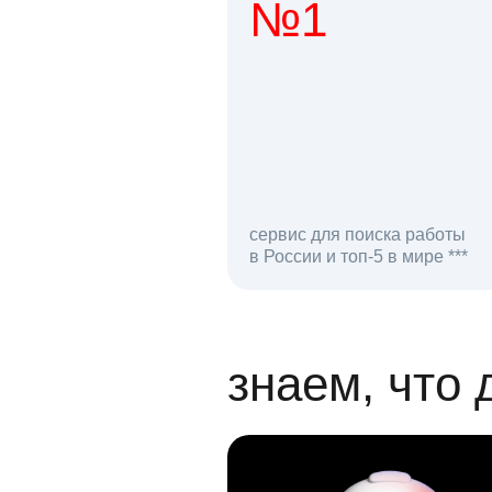
№1
1 мл
сервис для поиска работы
в России и топ-5 в мире ***
откликов на вак
знаем, что 