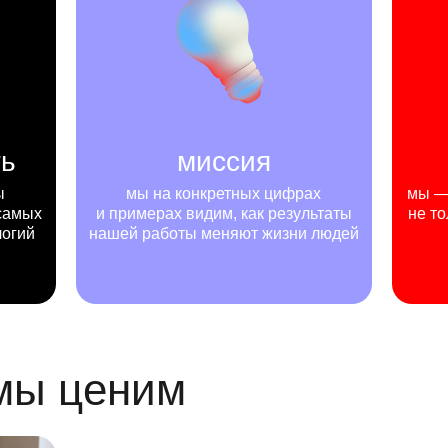
ть
миссия
ы
мы на конкретных цифрах
мы — 
самых
и примерах видим, как результаты
не то
логий
нашей работы меняют жизни людей
 мы ценим