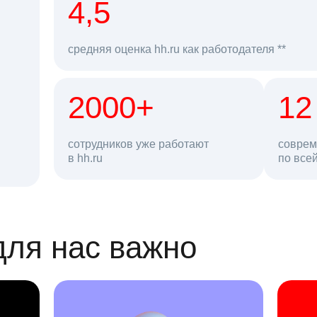
рд
4,5
средняя оценка hh.ru как работодателя **
2000+
68 млн
12
сотрудников уже работают
соврем
в hh.ru
резюме в базе
по все
ансии
для нас важно