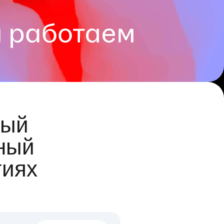
ый
ный
гиях