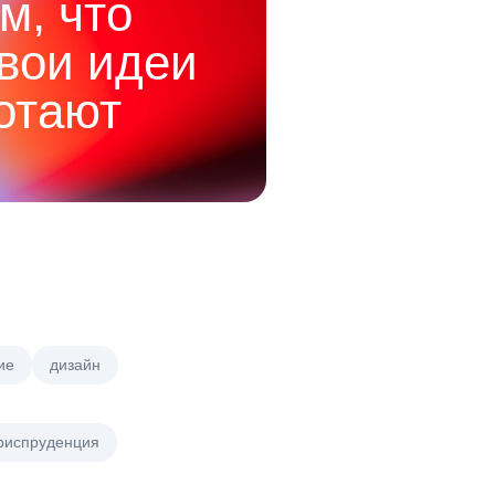
м, что
твои идеи
отают
ие
дизайн
риспруденция