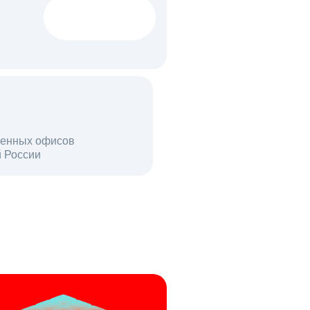
1522 тыс
вакансий
18 млн
енных офисов
й России
пользователей в день