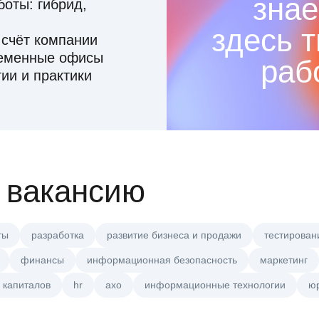
знае
оты: гибрид,
здесь 
 счёт компании
ременные офисы
раб
ии и практики
 вакансию
ты
разработка
развитие бизнеса и продажи
тестирован
финансы
информационная безопасность
маркетинг
 капиталов
hr
axo
информационные технологии
ю