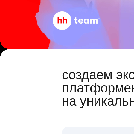
создаем эк
платформен
на уникаль