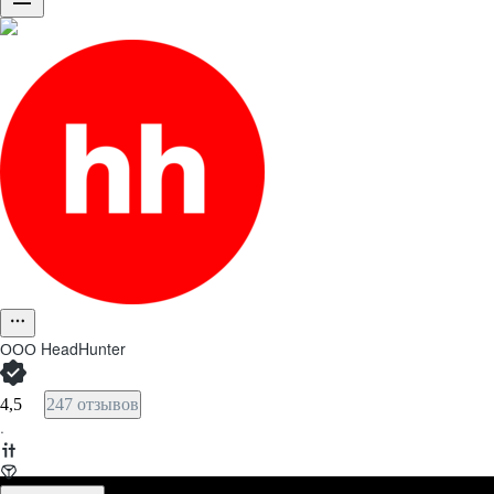
ООО
HeadHunter
4,5
247 отзывов
·