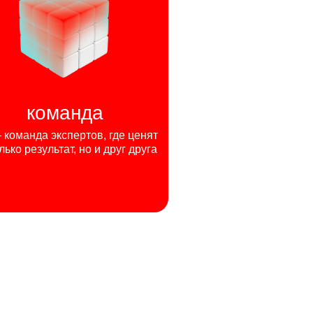
команда
команда экспертов, где ценят
лько результат, но и друг друга