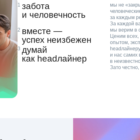
забота
мы не «зак
человечески
и человечность
за каждым р
За каждой в
вместе —
мы верим в с
Ценим всех, 
успех неизбежен
опытом, эксп
думай
headлайнеру
и нас самих 
как headлайнер
в неизвестн
Зато честно