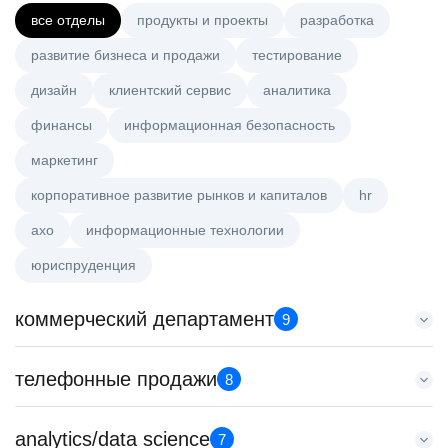
все отделы
продукты и проекты
разработка
развитие бизнеса и продажи
тестирование
дизайн
клиентский сервис
аналитика
финансы
информационная безопасность
маркетинг
корпоративное развитие рынков и капиталов
hr
axo
информационные технологии
юриспруденция
коммерческий департамент
9
Тренер по развитию компетенций продаж
телефонные продажи
8
HeadHunter::Коммерческий департамент
20 июл. 2026
Менеджер по продажам крупному бизнесу
analytics/data science
з/п не указана
7