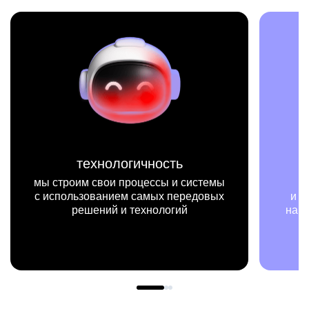
технологичность
мы строим свои процессы и системы
с использованием самых передовых
и п
решений и технологий
наш