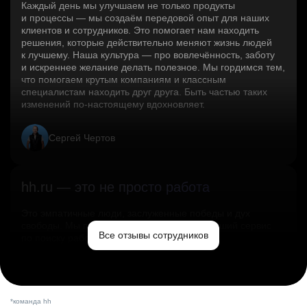
Каждый день мы улучшаем не только продукты
и процессы — мы создаём передовой опыт для наших
клиентов и сотрудников. Это помогает нам находить
решения, которые действительно меняют жизнь людей
к лучшему. Наша культура — про вовлечённость, заботу
и искреннее желание делать полезное. Мы гордимся тем,
что помогаем крутым компаниям и классным
специалистам находить друг друга. Быть частью таких
изменений по‑настоящему вдохновляет.
Сергей Чертов
hh.ru — это не просто работа
Это эмпатичные люди, заслуженные победы и дух
свободы. Мы помогаем миру и создаём лучший сервис
Все отзывы сотрудников
по поиску работы в стране.
Ольга Емельянова
*команда hh