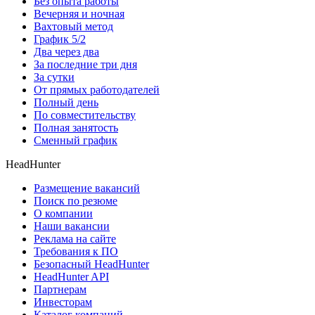
Без опыта работы
Вечерняя и ночная
Вахтовый метод
График 5/2
Два через два
За последние три дня
За сутки
От прямых работодателей
Полный день
По совместительству
Полная занятость
Сменный график
HeadHunter
Размещение вакансий
Поиск по резюме
О компании
Наши вакансии
Реклама на сайте
Требования к ПО
Безопасный HeadHunter
HeadHunter API
Партнерам
Инвесторам
Каталог компаний