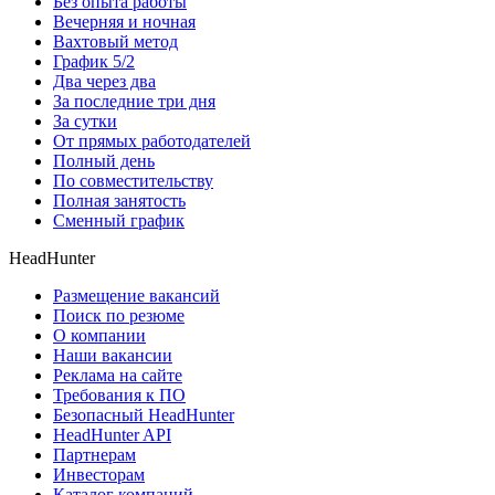
Без опыта работы
Вечерняя и ночная
Вахтовый метод
График 5/2
Два через два
За последние три дня
За сутки
От прямых работодателей
Полный день
По совместительству
Полная занятость
Сменный график
HeadHunter
Размещение вакансий
Поиск по резюме
О компании
Наши вакансии
Реклама на сайте
Требования к ПО
Безопасный HeadHunter
HeadHunter API
Партнерам
Инвесторам
Каталог компаний