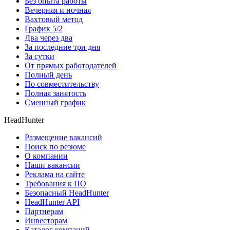
Без опыта работы
Вечерняя и ночная
Вахтовый метод
График 5/2
Два через два
За последние три дня
За сутки
От прямых работодателей
Полный день
По совместительству
Полная занятость
Сменный график
HeadHunter
Размещение вакансий
Поиск по резюме
О компании
Наши вакансии
Реклама на сайте
Требования к ПО
Безопасный HeadHunter
HeadHunter API
Партнерам
Инвесторам
Каталог компаний