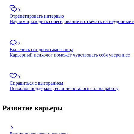
Отрепетировать интервью
Научим проходить собеседование и отвечать на неудобные
Вылечить синдром самозванца
Карьерный психолог поможет чувствовать себя увереннее
Справиться с выгоранием
Психолог поддержит, если не осталось сил на работу
Развитие карьеры
Развитие навыков и карьеры