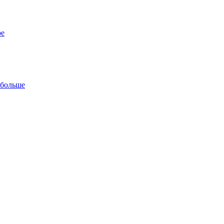
ре
 больше