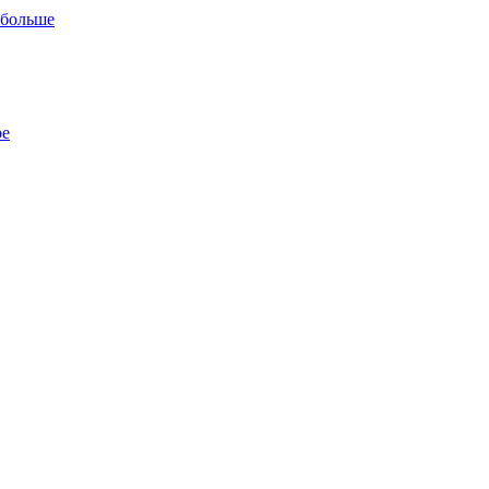
 больше
ре