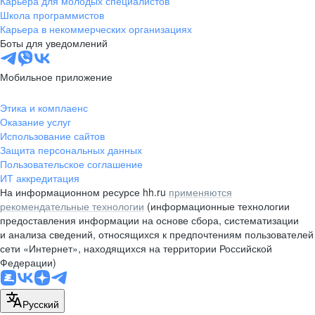
Карьера для молодых специалистов
pr@nsk.hh.ru
Школа программистов
Карьера в некоммерческих организациях
Минск
Боты для уведомлений
пр-т Дзержинского, д. 57,
10 этаж, помещение 45-1
Мобильное приложение
+375 (17)
336-03-02
Этика и комплаенс
pr@rabota.by
Оказание услуг
Использование сайтов
Алматы
Защита персональных данных
Пользовательское соглашение
пр. Абая, д. 151, БЦ Алатау,
ИТ аккредитация
12 этаж, офис 1209
На информационном ресурсе hh.ru
применяются
+7 727 232-13-13
рекомендательные технологии
(информационные технологии
pr@headhunter.com.kz
предоставления информации на основе сбора, систематизации
и анализа сведений, относящихся к предпочтениям пользователей
сети «Интернет», находящихся на территории Российской
Федерации)
Русский