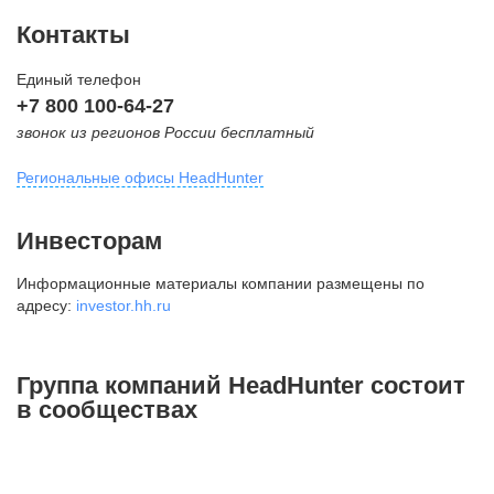
Контакты
Единый телефон
+7 800 100-64-27
звонок из регионов России бесплатный
Региональные офисы HeadHunter
Москва
Инвесторам
внутригородская территория
Информационные материалы компании размещены по
Муниципальный округ Тверской,
адресу:
investor.hh.ru
2-я Брестская ул., д. 48,
помещение 25
+7 495 974-64-27
Группа компаний HeadHunter состоит
+7 495 980-64-27
в сообществах
+7 495 134-92-24
press@hh.ru