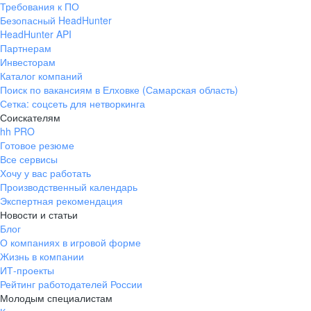
Требования к ПО
pr@ural.hh.ru
Безопасный HeadHunter
HeadHunter API
Краснодар
Партнерам
Инвесторам
ул. Янковского, д. 169, 7 этаж,
Каталог компаний
706 каб.
Поиск по вакансиям в Елховке (Самарская область)
+7 861 205-55-57
Сетка: соцсеть для нетворкинга
pr@krd.hh.ru
Соискателям
hh PRO
Готовое резюме
Владивосток
Все сервисы
пер. Ланинский д. 4, офис 3.4
Хочу у вас работать
Производственный календарь
+7 423 202-33-28
Экспертная рекомендация
pr@dv.hh.ru
Новости и статьи
Блог
Новосибирск
О компаниях в игровой форме
Жизнь в компании
ул. Большевистская, д. 35,
ИТ-проекты
помещение 21
Рейтинг работодателей России
+7 383 207-94-64
Молодым специалистам