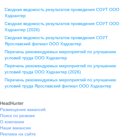
Сводная ведомость результатов проведения СОУТ ООО
Воронеж
Хэдхантер
Сводная ведомость результатов проведения СОУТ ООО
ул. Комиссаржевской, д. 10,
Хэдхантер (2026)
офис 1212
Сводная ведомость результатов проведения СОУТ
+7 473 280-05-05
Ярославский филиал ООО Хэдхантер
pr@vrn.hh.ru
Перечень рекомендуемых мероприятий по улучшению
условий труда ООО Хэдхантер
Казань
Перечень рекомендуемых мероприятий по улучшению
ул. Спартаковская, д. 2А, этаж 3,
условий труда ООО Хэдхантер (2026)
помещение 15
Перечень рекомендуемых мероприятий по улучшению
условий труда Ярославский филиал ООО Хэдхантер
+7 843 212-12-50
pr@kzn.hh.ru
HeadHunter
Размещение вакансий
Екатеринбург
Поиск по резюме
ул. Боевых Дружин, стр. 20,
О компании
5 этаж, офис 505, 521
Наши вакансии
Реклама на сайте
+7 343 226-79-99